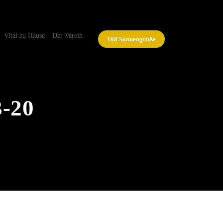
Vital zu Hause
Der Verein
108 Sonnengrüße
-20