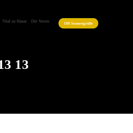
Vital zu Hause
Der Verein
108 Sonnengrüße
13 13